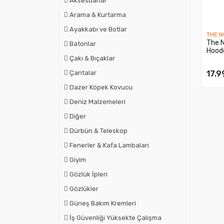
Aksesuarlar
Arama & Kurtarma
Ayakkabı ve Botlar
THE N
The N
Batonlar
Hood
Çakı & Bıçaklar
17.9
Çantalar
Dazer Köpek Kovucu
Deniz Malzemeleri
Diğer
Dürbün & Teleskop
Fenerler & Kafa Lambaları
Giyim
Gözlük İpleri
Gözlükler
Güneş Bakım Kremleri
İş Güvenliği Yüksekte Çalışma