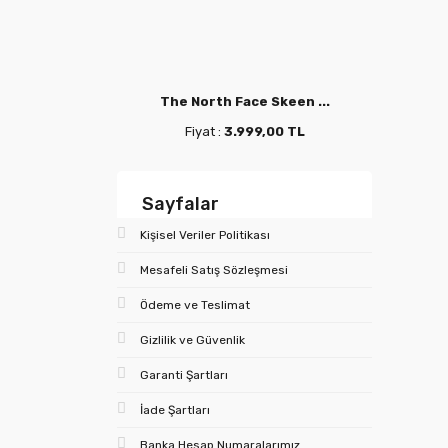
e Vecti ...
The North Face Skeen ...
The 
9,00 TL
Fiyat :
3.999,00 TL
F
Sayfalar
Kişisel Veriler Politikası
Mesafeli Satış Sözleşmesi
Ödeme ve Teslimat
Gizlilik ve Güvenlik
Garanti Şartları
İade Şartları
Banka Hesap Numaralarımız