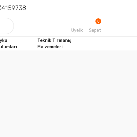
4159738
0
Üyelik
Sepet
yku
Teknik Tırmanış
ulumları
Malzemeleri