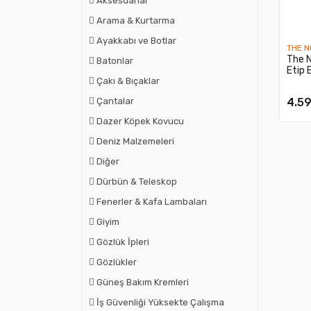
Aksesuarlar
Arama & Kurtarma
Ayakkabı ve Botlar
THE N
The 
Batonlar
Etip 
Çakı & Bıçaklar
4.59
Çantalar
Dazer Köpek Kovucu
Deniz Malzemeleri
Diğer
Dürbün & Teleskop
Fenerler & Kafa Lambaları
Giyim
Gözlük İpleri
Gözlükler
Güneş Bakım Kremleri
İş Güvenliği Yüksekte Çalışma