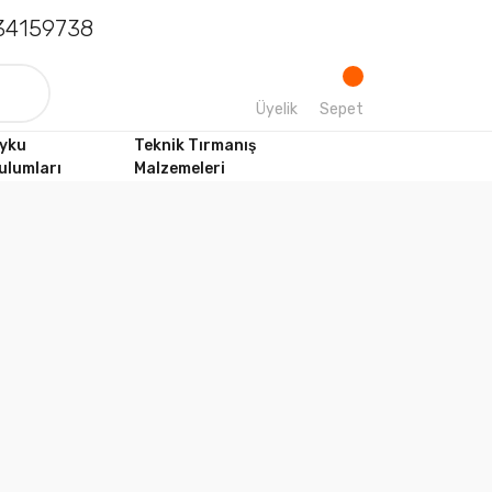
4159738
Üyelik
Sepet
yku
Teknik Tırmanış
ulumları
Malzemeleri