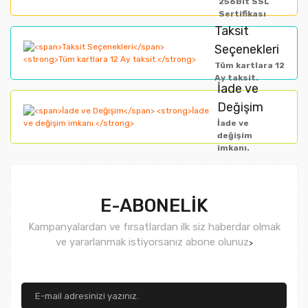
256Bit SSL
Sertifikası
Taksit
Seçenekleri
Tüm kartlara 12
Ay taksit.
İade ve
Değişim
İade ve
değişim
imkanı.
E-ABONELİK
Kampanyalardan ve fırsatlardan ilk siz haberdar olmak
ve yararlanmak istiyorsanız abone olunuz
>