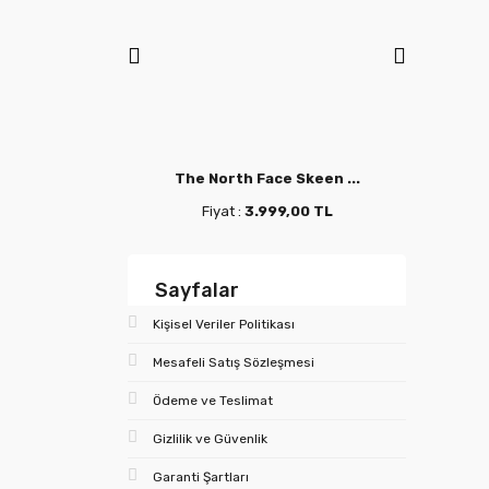
e Vecti ...
The North Face Skeen ...
The 
9,00 TL
Fiyat :
3.999,00 TL
F
Sayfalar
Kişisel Veriler Politikası
Mesafeli Satış Sözleşmesi
Ödeme ve Teslimat
Gizlilik ve Güvenlik
Garanti Şartları