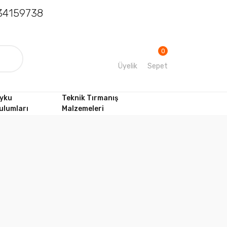
4159738
0
Üyelik
Sepet
yku
Teknik Tırmanış
ulumları
Malzemeleri