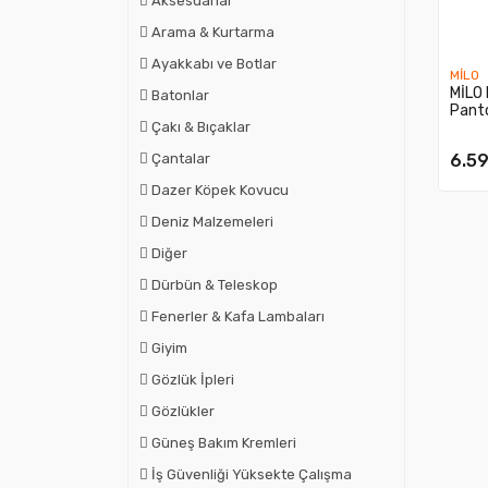
Aksesuarlar
Arama & Kurtarma
Ayakkabı ve Botlar
MİLO
MİLO 
Batonlar
Pant
Çakı & Bıçaklar
6.59
Çantalar
Dazer Köpek Kovucu
Deniz Malzemeleri
Diğer
Dürbün & Teleskop
Fenerler & Kafa Lambaları
Giyim
Gözlük İpleri
Gözlükler
Güneş Bakım Kremleri
İş Güvenliği Yüksekte Çalışma