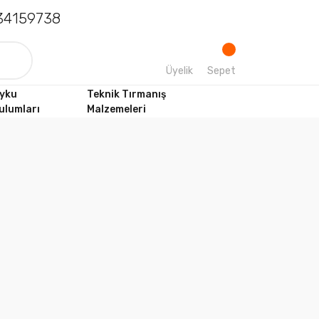
4159738
Üyelik
Sepet
yku
Teknik Tırmanış
ulumları
Malzemeleri